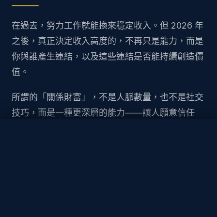
在過去，努力工作就能換來穩定收入。但 2026 年
之後，真正決定收入高度的，不再只是能力，而是
你與誰產生連結，以及這些連結是否能持續創造價
值。
所謂的「關係財富」，不是人脈數量，也不是社交
技巧，而是一種更深層的能力——讓人願意信任
你、讓合作自然發生、讓價值在關係中持續流動。
每天
$
18
起
立即訂閱
當關係開始產生複利效應，收入就不再只來自時間
交換，而是來自信任、影響力與合作網絡所帶來的
機會。