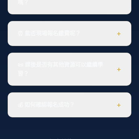
嗎？
+
⏰ 能否現場報名繳費呢？
📜 課後是否有其他資源可以繼續學
+
習？
+
💰 如何確認報名成功？