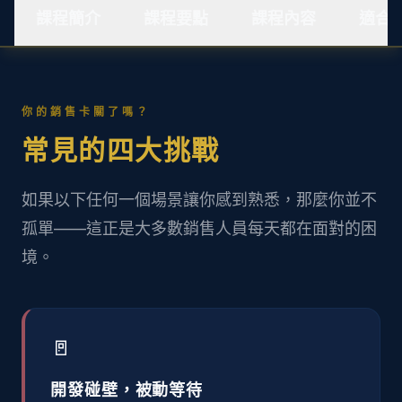
課程簡介
課程要點
課程內容
適合
你的銷售卡關了嗎？
常見的四大挑戰
如果以下任何一個場景讓你感到熟悉，那麼你並不
孤單——這正是大多數銷售人員每天都在面對的困
境。
🚪
開發碰壁，被動等待